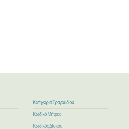
Κατηγορία Τραγουδιού
Κωδικό Μήτρας
Κωδικός Δίσκου