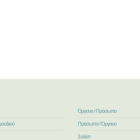
Όργανο / Πρόσωπο
γουδιού
Πρόσωπο / Όργανο
Σολίστ